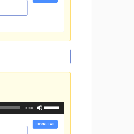
ム
て
調
く
節
だ
に
さ
は
い。
上
下
矢
印
キ
ー
を
使
っ
て
く
だ
ボ
00:00
さ
リ
い。
ュ
ー
DOWNLOAD
ム