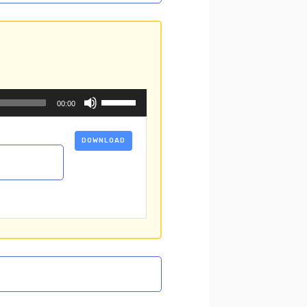
ボ
00:00
リ
ュ
ー
DOWNLOAD
ム
調
節
に
は
上
下
矢
印
キ
ー