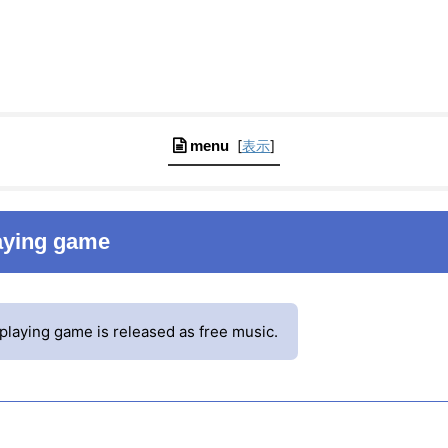
menu
[
表示
]
laying game
playing game is released as free music.