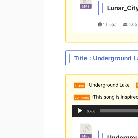
ー
Lunar_Cit
ヤ
ー
1 file(s)
4.05
Title : Underground 
: Underground Lake
image
:This song is inspire
comment
音
00:00
声
プ
レ
ー
Undergro