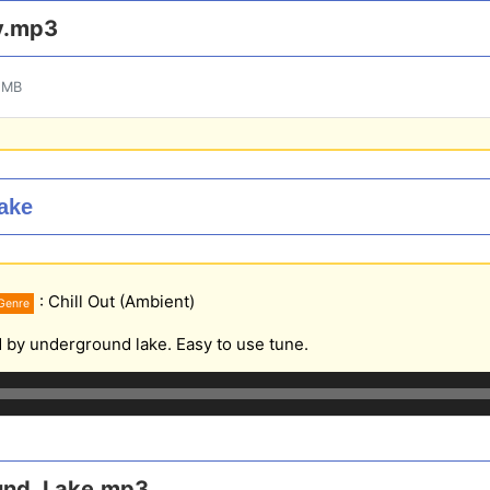
y.mp3
 MB
Lake
: Chill Out (Ambient)
Genre
d by underground lake. Easy to use tune.
und_Lake.mp3