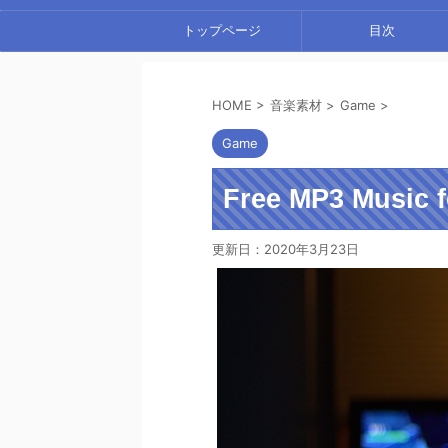
トップページ
目次
HOME
>
音楽素材
>
Game
>
Game
Free MP3 Music 
更新日：
2020年3月23日