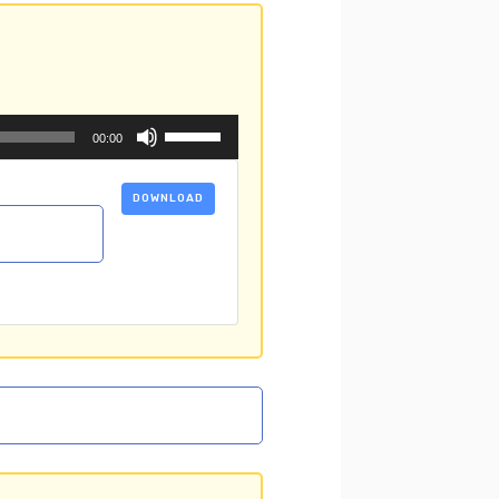
を
使
っ
て
く
だ
ボ
00:00
さ
リ
い。
ュ
ー
DOWNLOAD
ム
調
節
に
は
上
下
矢
印
キ
ー
を
使