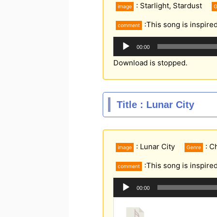
: Starlight, Stardust
image
G
:This song is inspired
comment
音
00:00
声
プ
Download is stopped.
レ
ー
ヤ
Title : Lunar City
ー
: Lunar City
: C
image
Genre
:This song is inspired
comment
音
00:00
声
プ
レ