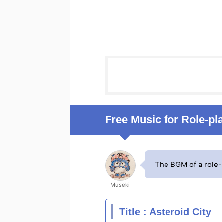
Free Music for Role-p
The BGM of a role-
Museki
Title : Asteroid City