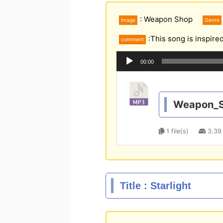
: Weapon Shop
image
Genre
:This song is inspire
comment
音
00:00
声
プ
レ
ー
Weapon_
ヤ
ー
1 file(s)
3.39
Title : Starlight