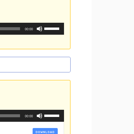
っ
て
く
だ
ボ
00:00
さ
リ
い。
ュ
ー
ム
調
節
に
は
上
下
矢
印
キ
ボ
ー
00:00
リ
を
ュ
使
ー
っ
DOWNLOAD