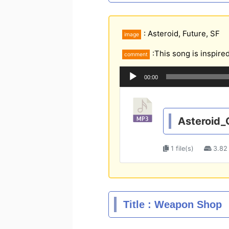
: Asteroid, Future, SF
image
:This song is inspire
comment
音
00:00
声
プ
レ
ー
Asteroid_
ヤ
ー
1 file(s)
3.82
Title : Weapon Shop