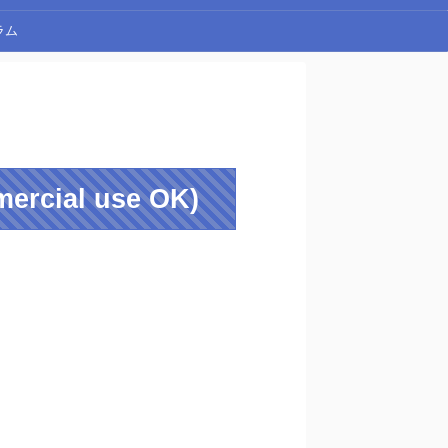
ラム
ercial use OK)