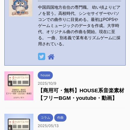
中国四国地方在住の専門職。 幼い頃よりピア
ノを習う。高校時代、シンセサイザーやパソ
コンでの曲作りに目覚める。最初はPOPSや
ゲームミュージックのデータを作成。大学時
代、オリジナル曲の作曲を開始。現在に至
る。 一曲、別名義で某有名リズムゲームに採
用されている。
house
2025/10/9
【商用可・無料】HOUSE系音楽素材
【フリーBGM・youtube・動画】
コラム
作曲
2025/05/13