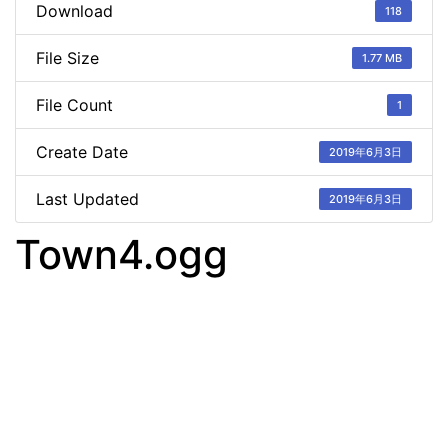
Download
118
File Size
1.77 MB
File Count
1
Create Date
2019年6月3日
Last Updated
2019年6月3日
Town4.ogg