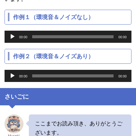
作例１（環境音＆ノイズなし）
音
00:00
00:00
声
プ
レ
作例２（環境音＆ノイズあり）
ー
ヤ
音
ー
00:00
00:00
声
プ
レ
さいごに
ー
ヤ
ー
ここまでお読み頂き、ありがとうご
ざいます。
Museki