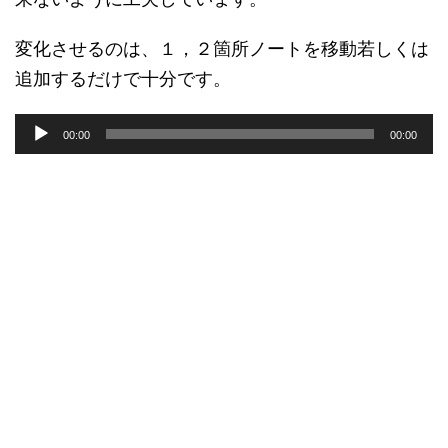
変化させるのは、１，２箇所ノートを移動若しくは
追加するだけで十分です。
音
00:00
00:00
声
プ
レ
ー
ヤ
ー