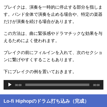
ヤ
ー
ブレイクは、演奏を一時的に停止する部分を指しま
す。バンド全体で演奏を止める場合や、特定の楽器
だけが演奏を続ける場合があります。
この方法は、曲に緊張感やドラマチックな効果を与
えるためによく使われます。
ブレイクの前にフィルインを入れて、次のセクショ
ンに繋げやすくすることもあります。
下にブレイクの例を置いておきます。
音
00:00
00:00
声
プ
レ
Lo-fi Hiphopのドラム打ち込み（完成）
ー