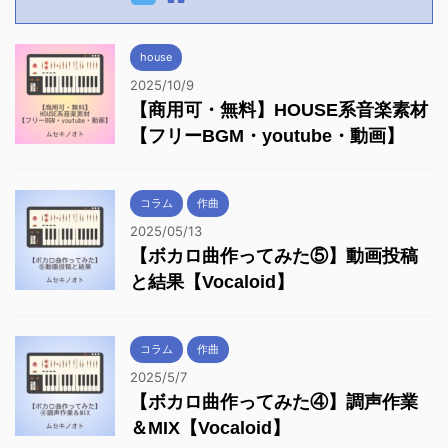
house
2025/10/9
【商用可・無料】HOUSE系音楽素材
【フリーBGM・youtube・動画】
コラム
作曲
2025/05/13
【ボカロ曲作ってみた⑤】動画投稿
と結果【Vocaloid】
コラム
作曲
2025/5/7
【ボカロ曲作ってみた④】調声作業
＆MIX【Vocaloid】