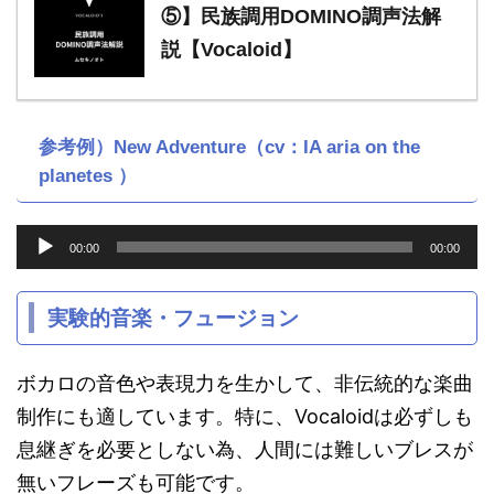
⑤】民族調用DOMINO調声法解
説【Vocaloid】
参考例）New Adventure（cv：IA aria on the
planetes ）
音
00:00
00:00
声
プ
レ
実験的音楽・フュージョン
ー
ヤ
ー
ボカロの音色や表現力を生かして、非伝統的な楽曲
制作にも適しています。特に、Vocaloidは必ずしも
息継ぎを必要としない為、人間には難しいブレスが
無いフレーズも可能です。