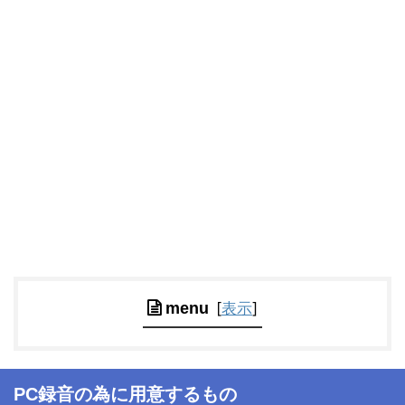
[
表示
]
menu
PC録音の為に用意するもの